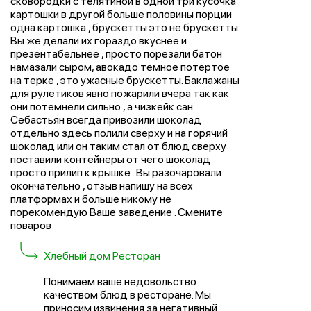
сковородки с телятиной в одной три кусочка
картошки в другой больше половины порции
одна картошка , брускетты это не брускетты
Вы же делали их гораздо вкуснее и
презентабельнее , просто порезали батон
намазали сыром, авокадо темное потертое
на терке , это ужасные брускетты. Баклажаны
для рулетиков явно пожарили вчера так как
они потемнели сильно , а чизкейк сан
Себастьян всегда привозили шоколад
отдельно здесь полили сверху и на горячий
шоколад или он таким стал от блюд сверху
поставили контейнеры от чего шоколад
просто прилип к крышке . Вы разочаровали
окончательно , отзыв напишу на всех
платформах и больше никому не
порекомендую Ваше заведение . Смените
поваров
Хлебный дом Ресторан
Понимаем ваше недовольство
качеством блюд в ресторане. Мы
приносим извинения за негативный