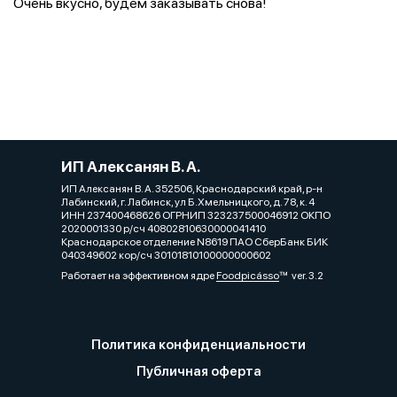
Очень вкусно, будем заказывать снова!
ИП Алексанян В. А.
ИП Алексанян В. А. 352506, Краснодарский край, р-н
Лабинский, г. Лабинск, ул Б.Хмельницкого, д. 78, к. 4
ИНН 237400468626 ОГРНИП 323237500046912 ОКПО
2020001330 р/сч 40802810630000041410
Краснодарское отделение N8619 ПАО СберБанк БИК
040349602 кор/сч 30101810100000000602
Работает на эффективном ядре
Foodpicásso
ver. 3.2
Политика конфиденциальности
Публичная оферта