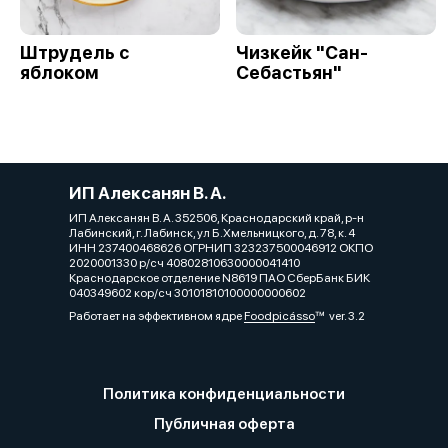
Штрудель с
Чизкейк "Сан-
яблоком
Себастьян"
ИП Алексанян В. А.
ИП Алексанян В. А. 352506, Краснодарский край, р-н
Лабинский, г. Лабинск, ул Б.Хмельницкого, д. 78, к. 4
ИНН 237400468626 ОГРНИП 323237500046912 ОКПО
2020001330 р/сч 40802810630000041410
Краснодарское отделение N8619 ПАО СберБанк БИК
040349602 кор/сч 30101810100000000602
Работает на эффективном ядре
Foodpicásso
ver. 3.2
Политика конфиденциальности
Публичная оферта