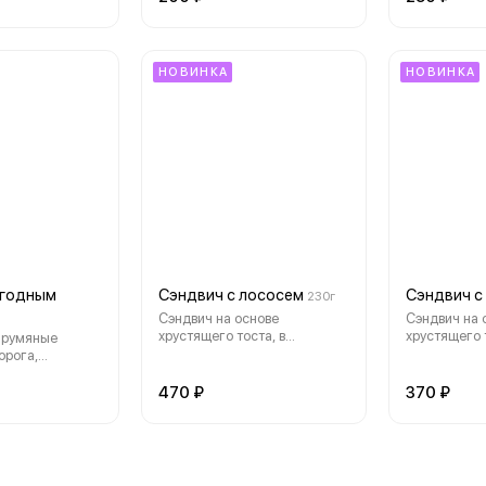
НОВИНКА
НОВИНКА
ягодным
Сэндвич с лососем
Сэндвич с
230г
Сэндвич на основе
Сэндвич на 
хрустящего тоста, в
хрустящего т
 румяные
сочетании с лососем,
сочетании с
орога,
огурцом, томатом, листом
чеддер, огу
до хрустящей
салата и фирменным соусом
листом айсб
ри таят
470 ₽
370 ₽
фирменным 
адость. В
дным соусом.