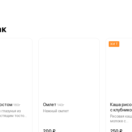
ак
ХИТ
тостом
Омлет
Каша рисо
160г
140г
с клубник
 глазунья из
Нежный омлет
устящим тостом,
Рисовая каш
абосоленой
молоке с
карамелизи
клубникой.
200 ₽
250 ₽