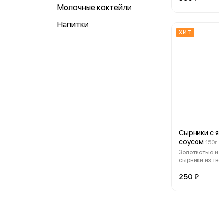
Молочные коктейли
Напитки
ХИТ
Сырники с 
соусом
150г
Золотистые и
сырники из тв
обжаренные 
корочки, внут
250 ₽
нежность и сл
подаче с яго