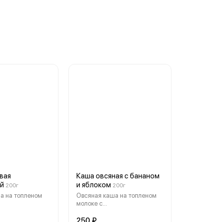
вая
Каша овсяная с бананом
ой
и яблоком
200г
200г
а на топленом
Овсяная каша на топленом
молоке с
рованной
карамелизированным
бананом и яблоком.
250 ₽