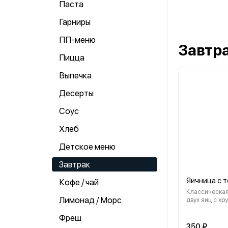
Паста
Гарниры
ПП-меню
Завтр
Пицца
Выпечка
Десерты
Соус
Хлеб
Детское меню
Завтрак
Яичница с 
Кофе / чай
Классическая
Лимонад / Морс
двух яиц с хр
авокадо и сл
семгой.
Фреш
350 ₽