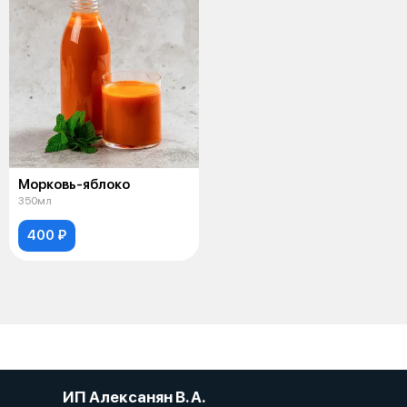
Морковь-яблоко
350мл
400 ₽
ИП Алексанян В. А.