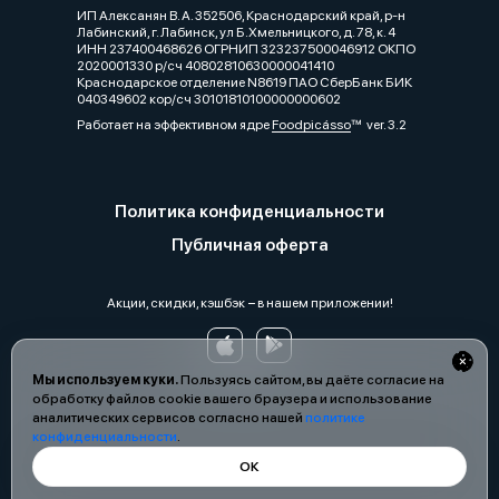
ИП Алексанян В. А. 352506, Краснодарский край, р-н
Лабинский, г. Лабинск, ул Б.Хмельницкого, д. 78, к. 4
ИНН 237400468626 ОГРНИП 323237500046912 ОКПО
2020001330 р/сч 40802810630000041410
Краснодарское отделение N8619 ПАО СберБанк БИК
040349602 кор/сч 30101810100000000602
Работает на эффективном ядре
Foodpicásso
ver. 3.2
Политика конфиденциальности
Публичная оферта
Акции, скидки, кэшбэк − в нашем приложении!
Мы используем куки.
Пользуясь сайтом, вы даёте согласие на
обработку файлов cookie вашего браузера и использование
аналитических сервисов согласно нашей
политике
конфиденциальности
.
ОК