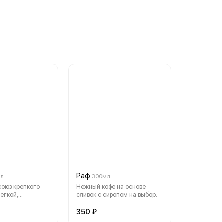
Раф
мл
300мл
оюз крепкого
Нежный кофе на основе
егкой,
сливок с сиропом на выбор.
олочной пены.
350 ₽