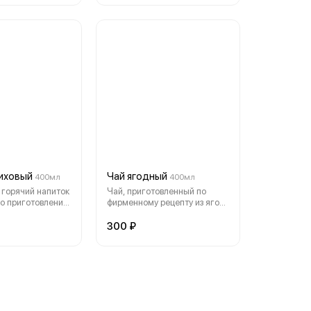
иховый
Чай ягодный
400мл
400мл
горячий напиток
Чай, приготовленный по
о приготовления
фирменному рецепту из ягод
черной смородины, клубники
и клюквы.
300 ₽