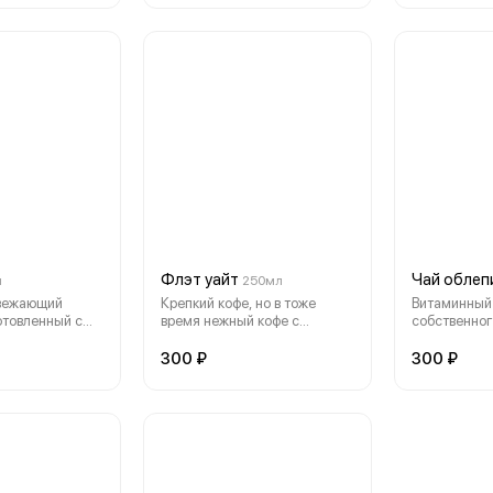
Флэт уайт
Чай облеп
л
250мл
вежающий
Крепкий кофе, но в тоже
Витаминный 
отовленный с
время нежный кофе с
собственног
апельсинового
воздушной пенкой.
из облепихи.
300 ₽
300 ₽