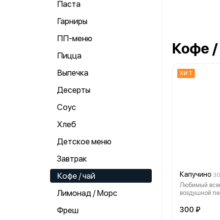
Паста
Гарниры
ПП-меню
Кофе /
Пицца
Выпечка
ХИТ
Десерты
Соус
Хлеб
Детское меню
Завтрак
Капучино
Кофе / чай
3
Любимый всем
Лимонад / Морс
воздушной пе
вкусом.
Фреш
300 ₽