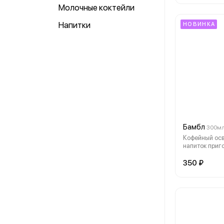
Молочные коктейли
Напитки
НОВИНКА
Бамбл
300м
Кофейный ос
напиток приг
добавлением 
сока.
350 ₽