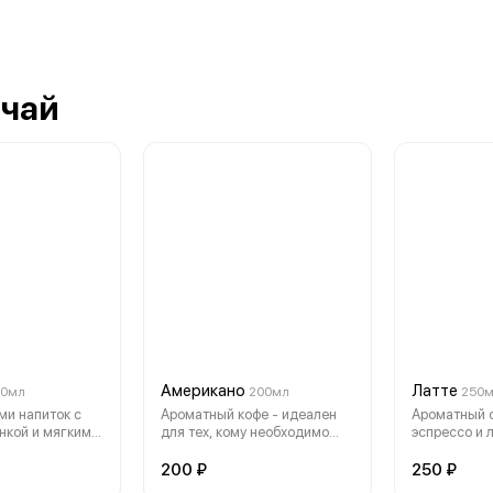
 чай
Американо
Латте
00мл
200мл
250
и напиток с
Ароматный кофе - идеален
Ароматный с
нкой и мягким
для тех, кому необходимо
эспрессо и л
взбодриться.
воздушной м
200 ₽
250 ₽