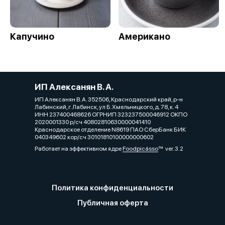
Капучино
Американо
ИП Алексанян В. А.
ИП Алексанян В. А. 352506, Краснодарский край, р-н
Лабинский, г. Лабинск, ул Б.Хмельницкого, д. 78, к. 4
ИНН 237400468626 ОГРНИП 323237500046912 ОКПО
2020001330 р/сч 40802810630000041410
Краснодарское отделение N8619 ПАО СберБанк БИК
040349602 кор/сч 30101810100000000602
Работает на эффективном ядре
Foodpicásso
ver. 3.2
Политика конфиденциальности
Публичная оферта