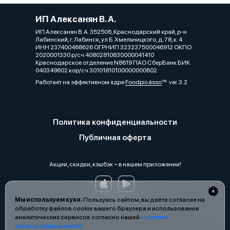
ИП Алексанян В. А.
ИП Алексанян В. А. 352506, Краснодарский край, р-н
Лабинский, г. Лабинск, ул Б.Хмельницкого, д. 78, к. 4
ИНН 237400468626 ОГРНИП 323237500046912 ОКПО
2020001330 р/сч 40802810630000041410
Краснодарское отделение N8619 ПАО СберБанк БИК
040349602 кор/сч 30101810100000000602
Работает на эффективном ядре
Foodpicásso
ver. 3.2
Политика конфиденциальности
Публичная оферта
Акции, скидки, кэшбэк − в нашем приложении!
Мы используем куки.
Пользуясь сайтом, вы даёте согласие на
обработку файлов cookie вашего браузера и использование
аналитических сервисов согласно нашей
политике
конфиденциальности
.