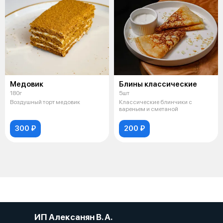
Медовик
Блины классические
180г
5шт
Воздушный торт медовик
Классические блинчики с
вареньем и сметаной
300 ₽
200 ₽
ИП Алексанян В. А.