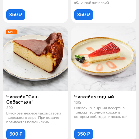
яблочной начинкой
350 ₽
350 ₽
ХИТ
Чизкейк "Сан-
Чизкейк ягодный
Себастьян"
150г
200г
Сливочно-сырный десерт на
тонком песочном корже, в
Вкусное и нежное лакомство из
котором соблюден идеальный
творожного сыра. При подаче
баланс между
поливается бельгийским
шоколадом
500 ₽
350 ₽