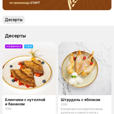
Десерты
Десерты
НОВИНКА
ТОП
Блинчики с нутеллой
Штрудель с яблоком
и бананом
200г
200г
Кондитерское изделие в виде
рулета из слоеного теста с