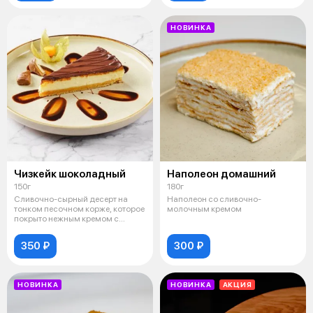
НОВИНКА
Чизкейк шоколадный
Наполеон домашний
150г
180г
Сливочно-сырный десерт на
Наполеон со сливочно-
тонком песочном корже, которое
молочным кремом
покрыто нежным кремом с
добавлени
350 ₽
300 ₽
НОВИНКА
НОВИНКА
АКЦИЯ