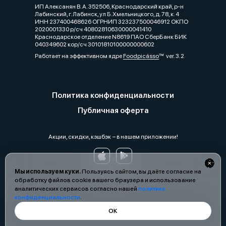
ИП Алексанян В. А. 352506, Краснодарский край, р-н
Лабинский, г. Лабинск, ул Б.Хмельницкого, д. 78, к. 4
ИНН 237400468626 ОГРНИП 323237500046912 ОКПО
2020001330 р/сч 40802810630000041410
Краснодарское отделение N8619 ПАО СберБанк БИК
040349602 кор/сч 30101810100000000602
Работает на эффективном ядре
Foodpicásso
ver. 3.2
Политика конфиденциальности
Публичная оферта
Акции, скидки, кэшбэк − в нашем приложении!
Мы используем куки.
Пользуясь сайтом, вы даёте согласие на
обработку файлов cookie вашего браузера и использование
аналитических сервисов согласно нашей
политике
конфиденциальности
.
ОК