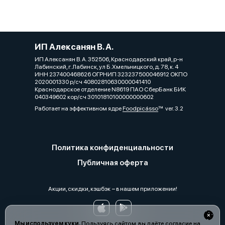
ИП Алексанян В. А.
ИП Алексанян В. А. 352506, Краснодарский край, р-н
Лабинский, г. Лабинск, ул Б.Хмельницкого, д. 78, к. 4
ИНН 237400468626 ОГРНИП 323237500046912 ОКПО
2020001330 р/сч 40802810630000041410
Краснодарское отделение N8619 ПАО СберБанк БИК
040349602 кор/сч 30101810100000000602
Работает на эффективном ядре
Foodpicásso
ver. 3.2
Политика конфиденциальности
Публичная оферта
Акции, скидки, кэшбэк − в нашем приложении!
Мы используем куки.
Пользуясь сайтом, вы даёте согласие на