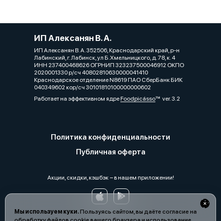
ИП Алексанян В. А.
ИП Алексанян В. А. 352506, Краснодарский край, р-н
Лабинский, г. Лабинск, ул Б.Хмельницкого, д. 78, к. 4
ИНН 237400468626 ОГРНИП 323237500046912 ОКПО
2020001330 р/сч 40802810630000041410
Краснодарское отделение N8619 ПАО СберБанк БИК
040349602 кор/сч 30101810100000000602
Работает на эффективном ядре
Foodpicásso
ver. 3.2
Политика конфиденциальности
Публичная оферта
Акции, скидки, кэшбэк − в нашем приложении!
Мы используем куки.
Пользуясь сайтом, вы даёте согласие на
обработку файлов cookie вашего браузера и использование