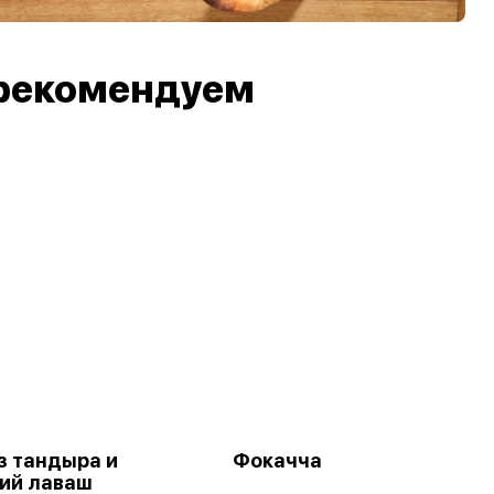
рекомендуем
з тандыра и
Фокачча
ий лаваш