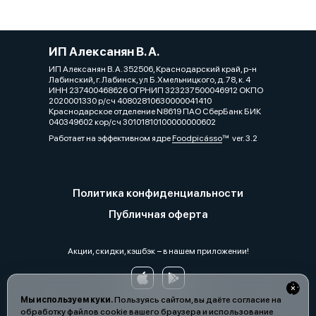
ИП Алексанян В. А.
ИП Алексанян В. А. 352506, Краснодарский край, р-н
Лабинский, г. Лабинск, ул Б.Хмельницкого, д. 78, к. 4
ИНН 237400468626 ОГРНИП 323237500046912 ОКПО
2020001330 р/сч 40802810630000041410
Краснодарское отделение N8619 ПАО СберБанк БИК
040349602 кор/сч 30101810100000000602
Работает на эффективном ядре
Foodpicásso
ver. 3.2
Политика конфиденциальности
Публичная оферта
Акции, скидки, кэшбэк − в нашем приложении!
Мы используем куки.
Пользуясь сайтом, вы даёте согласие на
обработку файлов cookie вашего браузера и использование