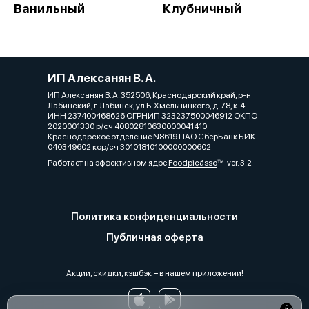
Ванильный
Клубничный
ИП Алексанян В. А.
ИП Алексанян В. А. 352506, Краснодарский край, р-н
Лабинский, г. Лабинск, ул Б.Хмельницкого, д. 78, к. 4
ИНН 237400468626 ОГРНИП 323237500046912 ОКПО
2020001330 р/сч 40802810630000041410
Краснодарское отделение N8619 ПАО СберБанк БИК
040349602 кор/сч 30101810100000000602
Работает на эффективном ядре
Foodpicásso
ver. 3.2
Политика конфиденциальности
Публичная оферта
Акции, скидки, кэшбэк − в нашем приложении!