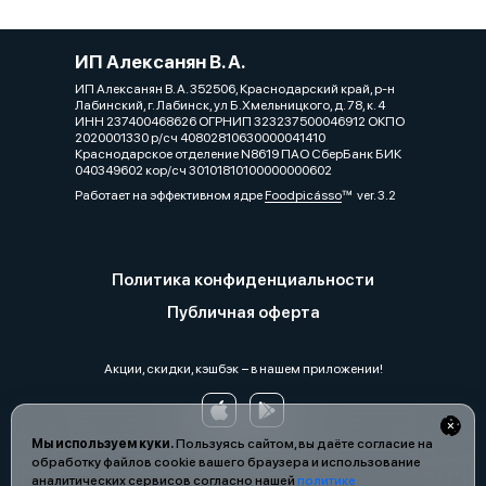
ИП Алексанян В. А.
ИП Алексанян В. А. 352506, Краснодарский край, р-н
Лабинский, г. Лабинск, ул Б.Хмельницкого, д. 78, к. 4
ИНН 237400468626 ОГРНИП 323237500046912 ОКПО
2020001330 р/сч 40802810630000041410
Краснодарское отделение N8619 ПАО СберБанк БИК
040349602 кор/сч 30101810100000000602
Работает на эффективном ядре
Foodpicásso
ver. 3.2
Политика конфиденциальности
Публичная оферта
Акции, скидки, кэшбэк − в нашем приложении!
Мы используем куки.
Пользуясь сайтом, вы даёте согласие на
обработку файлов cookie вашего браузера и использование
аналитических сервисов согласно нашей
политике