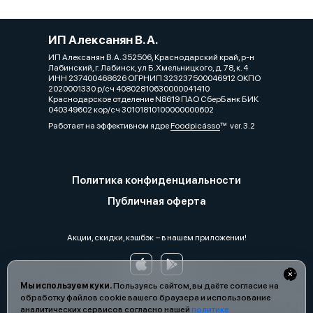
ИП Алексанян В. А.
ИП Алексанян В. А. 352506, Краснодарский край, р-н
Лабинский, г. Лабинск, ул Б.Хмельницкого, д. 78, к. 4
ИНН 237400468626 ОГРНИП 323237500046912 ОКПО
2020001330 р/сч 40802810630000041410
Краснодарское отделение N8619 ПАО СберБанк БИК
040349602 кор/сч 30101810100000000602
Работает на эффективном ядре
Foodpicásso
ver. 3.2
Политика конфиденциальности
Публичная оферта
Акции, скидки, кэшбэк − в нашем приложении!
Мы используем куки.
Пользуясь сайтом, вы даёте согласие на
обработку файлов cookie вашего браузера и использование
аналитических сервисов согласно нашей
политике