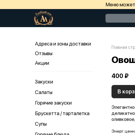
Меню может 
Адреса и зоны доставки
Главная ст
Отзывы
Овощ
Акции
400 ₽
Закуски
В корз
Салаты
Горячие закуски
Элегантно
Брускетта / тарталетка
деликатной
оливковое,
Супы
Энерг. ценн
Горячие блюда