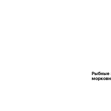
Рыбные 
морков