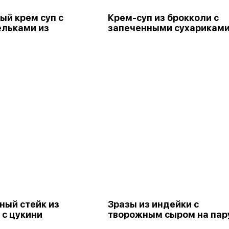
ый крем суп с
Крем-суп из брокколи с
льками из
запеченными сухарикам
ный стейк из
Зразы из индейки с
 с цукини
творожным сыром на пар