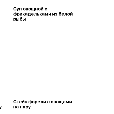
Суп овощной с
и
фрикадельками из белой
рыбы
Стейк форели с овощами
у
на пару