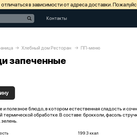
отличаться в зависимости от адреса доставки. Пожалуйс
Контакты
раница
Хлебный дом Ресторан
ПП-меню
и запеченные
ину
е и полезное блюдо, в котором естественная сладость и соч
 термической обработке. В составе: брокколи, фасоль стручк
 зелень.
ость
199.3 ккал