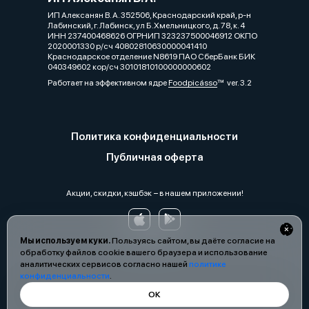
ИП Алексанян В. А. 352506, Краснодарский край, р-н
Лабинский, г. Лабинск, ул Б.Хмельницкого, д. 78, к. 4
ИНН 237400468626 ОГРНИП 323237500046912 ОКПО
2020001330 р/сч 40802810630000041410
Краснодарское отделение N8619 ПАО СберБанк БИК
040349602 кор/сч 30101810100000000602
Работает на эффективном ядре
Foodpicásso
ver. 3.2
Политика конфиденциальности
Публичная оферта
Акции, скидки, кэшбэк − в нашем приложении!
Мы используем куки.
Пользуясь сайтом, вы даёте согласие на
обработку файлов cookie вашего браузера и использование
аналитических сервисов согласно нашей
политике
конфиденциальности
.
ОК