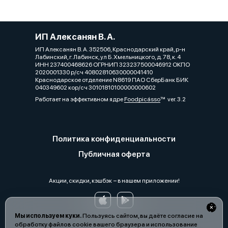
ИП Алексанян В. А.
ИП Алексанян В. А. 352506, Краснодарский край, р-н
Лабинский, г. Лабинск, ул Б.Хмельницкого, д. 78, к. 4
ИНН 237400468626 ОГРНИП 323237500046912 ОКПО
2020001330 р/сч 40802810630000041410
Краснодарское отделение N8619 ПАО СберБанк БИК
040349602 кор/сч 30101810100000000602
Работает на эффективном ядре
Foodpicásso
ver. 3.2
Политика конфиденциальности
Публичная оферта
Акции, скидки, кэшбэк − в нашем приложении!
Мы используем куки.
Пользуясь сайтом, вы даёте согласие на
обработку файлов cookie вашего браузера и использование