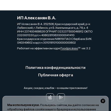
ИП Алексанян В. А.
ИП Алексанян В. А. 352506, Краснодарский край, р-н
Лабинский, г. Лабинск, ул Б.Хмельницкого, д. 78, к. 4
ИНН 237400468626 ОГРНИП 323237500046912 ОКПО
2020001330 р/сч 40802810630000041410
Краснодарское отделение N8619 ПАО СберБанк БИК
040349602 кор/сч 30101810100000000602
Работает на эффективном ядре
Foodpicásso
ver. 3.2
Политика конфиденциальности
Публичная оферта
Акции, скидки, кэшбэк − в нашем приложении!
Мы используем куки.
Пользуясь сайтом, вы даёте согласие на
обработку файлов cookie вашего браузера и использование