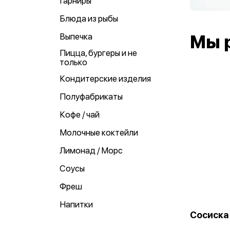
Гарниры
Блюда из рыбы
Выпечка
Мы 
Пицца, бургеры и не
только
Кондитерские изделия
Полуфабрикаты
Кофе / чай
Молочные коктейли
Лимонад / Морс
Соусы
Фреш
Напитки
Сосиска 