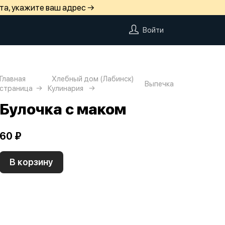
та, укажите ваш адрес →
Войти
Главная
Хлебный дом (Лабинск)
Выпечка
страница
Кулинария
Булочка с маком
60 ₽
В корзину