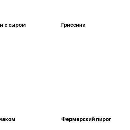
и с сыром
Гриссини
 маком
Фермерский пирог