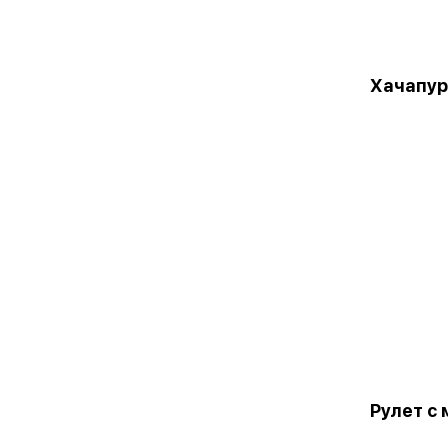
Хачапур
Рулет с