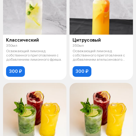
Классический
Цитрусовый
350мл
350мл
Освежающий лимонад
Освежающий лимонад
собственного приготовления с
собственного приготовления с
добавлением лимонного фреша.
добавлением апельсинового
фреша.
300 ₽
300 ₽