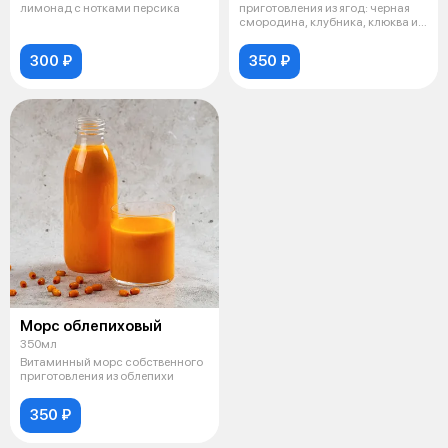
лимонад с нотками персика
приготовления из ягод: черная
смородина, клубника, клюква и
вишня
300 ₽
350 ₽
Морс облепиховый
350мл
Витаминный морс собственного
приготовления из облепихи
350 ₽