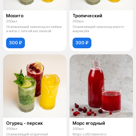
Мохито
Тропический
350мл
350мл
Освежающий лимонад из лайма
Освежающий лимонад манго-
и мяты с легкой кислинкой
маракуйя
300 ₽
300 ₽
Огурец - персик
Морс ягодный
350мл
350мл
Освежающий огуречный
Морс собственного