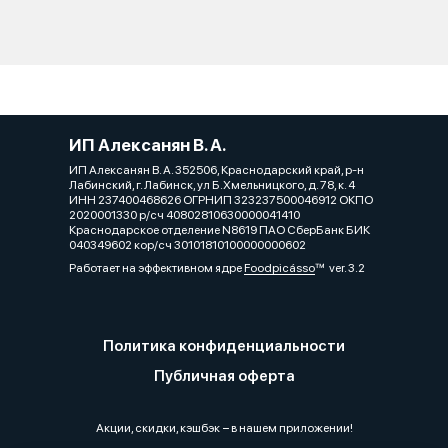
ИП Алексанян В. А.
ИП Алексанян В. А. 352506, Краснодарский край, р-н
Лабинский, г. Лабинск, ул Б.Хмельницкого, д. 78, к. 4
ИНН 237400468626 ОГРНИП 323237500046912 ОКПО
2020001330 р/сч 40802810630000041410
Краснодарское отделение N8619 ПАО СберБанк БИК
040349602 кор/сч 30101810100000000602
Работает на эффективном ядре
Foodpicásso
ver. 3.2
Политика конфиденциальности
Публичная оферта
Акции, скидки, кэшбэк − в нашем приложении!