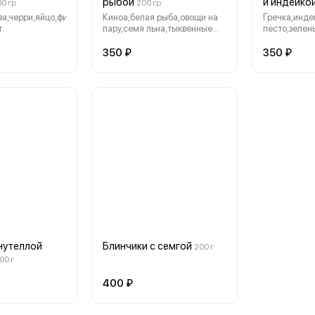
рыбой
и индейко
0 гр
200 гр
за,черри,яйцо,филе
Киноа,белая рыба,овощи на
Гречка,инде
.
пару,семя льна,тыквенные
песто,зелен
семена.
350 ₽
350 ₽
 нутеллой
Блинчики с семгой
200 г
00 г
400 ₽