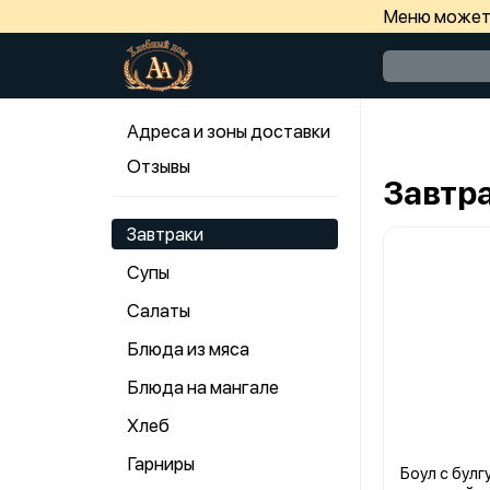
Меню может 
Адреса и зоны доставки
Отзывы
Завтр
Завтраки
Супы
Салаты
Блюда из мяса
Блюда на мангале
Хлеб
Гарниры
Боул с бул