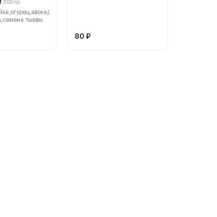
й
200 гр
йка,огурец,авокадо,рукола,соус
ь,семена тыквы.
80 ₽