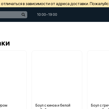
отличаться в зависимости от адреса доставки. Пожалуйс
10:00−19:00
аки
гуром
Боул с киноа и белой
Боул с гре