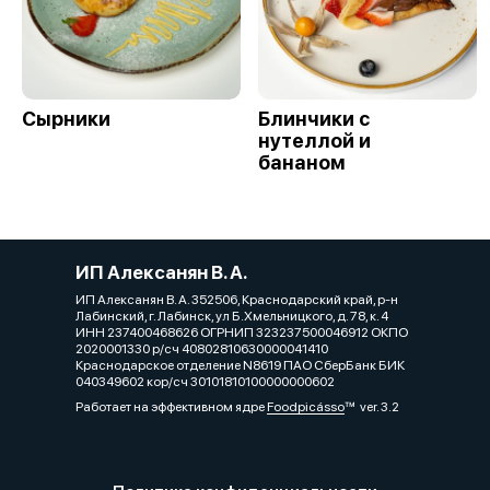
Сырники
Блинчики с
нутеллой и
бананом
ИП Алексанян В. А.
ИП Алексанян В. А. 352506, Краснодарский край, р-н
Лабинский, г. Лабинск, ул Б.Хмельницкого, д. 78, к. 4
ИНН 237400468626 ОГРНИП 323237500046912 ОКПО
2020001330 р/сч 40802810630000041410
Краснодарское отделение N8619 ПАО СберБанк БИК
040349602 кор/сч 30101810100000000602
Работает на эффективном ядре
Foodpicásso
ver. 3.2