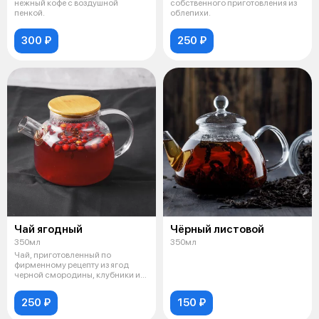
нежный кофе с воздушной
собственного приготовления из
пенкой.
облепихи.
300 ₽
250 ₽
Чай ягодный
Чёрный листовой
350мл
350мл
Чай, приготовленный по
фирменному рецепту из ягод
черной смородины, клубники и
клюквы.
250 ₽
150 ₽