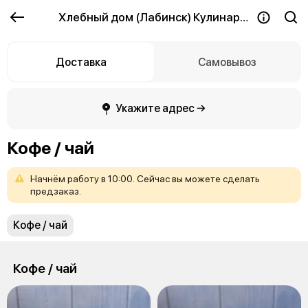
Хлебный дом (Лабинск) Кулинария
Доставка
Самовывоз
Укажите адрес →
Кофе / чай
Начнём
работу
в
10:00.
Сейчас
вы
можете
сделать
предзаказ.
Кофе / чай
Кофе / чай