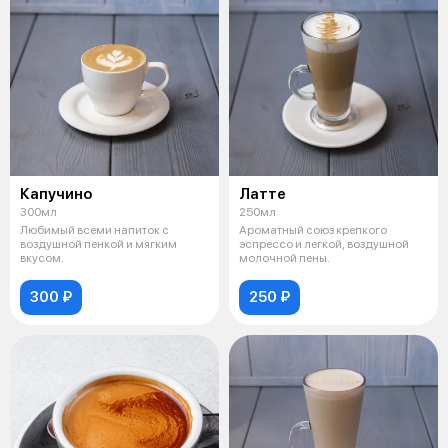
Капучино
Латте
300мл
250мл
Любимый всеми напиток с
Ароматный союз крепкого
воздушной пенкой и мягким
эспрессо и легкой, воздушной
вкусом.
молочной пены.
300 ₽
250 ₽