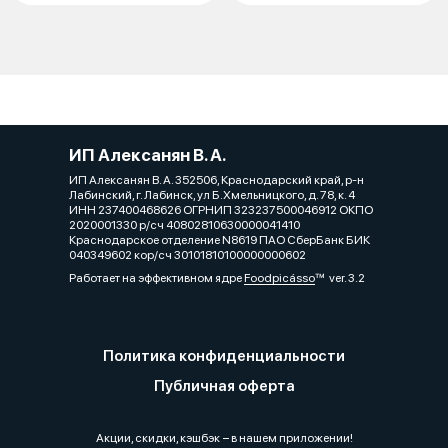
ИП Алексанян В. А.
ИП Алексанян В. А. 352506, Краснодарский край, р-н
Лабинский, г. Лабинск, ул Б.Хмельницкого, д. 78, к. 4
ИНН 237400468626 ОГРНИП 323237500046912 ОКПО
2020001330 р/сч 40802810630000041410
Краснодарское отделение N8619 ПАО СберБанк БИК
040349602 кор/сч 30101810100000000602
Работает на эффективном ядре
Foodpicásso
ver. 3.2
Политика конфиденциальности
Публичная оферта
Акции, скидки, кэшбэк − в нашем приложении!