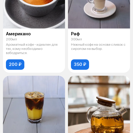
Американо
Раф
200мл
300мл
Ароматный кофе - идеален для
Нежный кофе на основе сливок с
тех, кому необходимо
сиропом на выбор.
взбодриться.
200 ₽
350 ₽