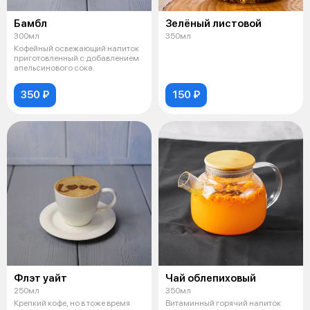
Бамбл
Зелёный листовой
300мл
350мл
Кофейный освежающий напиток
приготовленный с добавлением
апельсинового сока.
350 ₽
150 ₽
Флэт уайт
Чай облепиховый
250мл
350мл
Крепкий кофе, но в тоже время
Витаминный горячий напиток