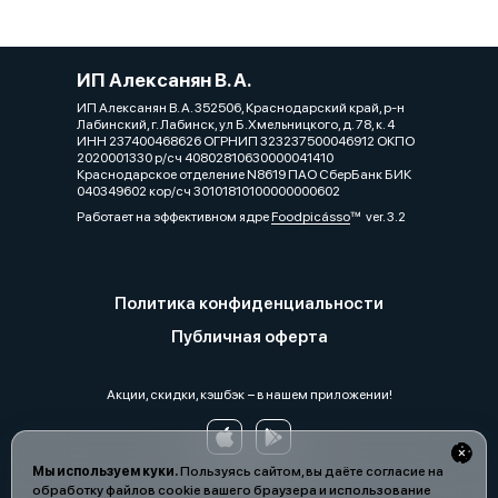
ИП Алексанян В. А.
ИП Алексанян В. А. 352506, Краснодарский край, р-н
Лабинский, г. Лабинск, ул Б.Хмельницкого, д. 78, к. 4
ИНН 237400468626 ОГРНИП 323237500046912 ОКПО
2020001330 р/сч 40802810630000041410
Краснодарское отделение N8619 ПАО СберБанк БИК
040349602 кор/сч 30101810100000000602
Работает на эффективном ядре
Foodpicásso
ver. 3.2
Политика конфиденциальности
Публичная оферта
Акции, скидки, кэшбэк − в нашем приложении!
Мы используем куки.
Пользуясь сайтом, вы даёте согласие на
обработку файлов cookie вашего браузера и использование