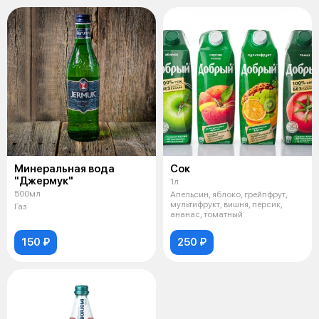
Минеральная вода
Сок
"Джермук"
1л
500мл
Апельсин, яблоко, грейпфрут,
мультифрукт, вишня, персик,
Газ
ананас, томатный
150 ₽
250 ₽