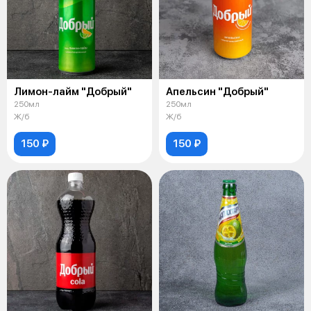
Лимон-лайм "Добрый"
Апельсин "Добрый"
250мл
250мл
Ж/б
Ж/б
150 ₽
150 ₽