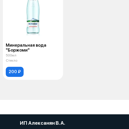
Минеральная вода
"Боржоми"
500мл
Стекло
200 ₽
ИП Алексанян В. А.