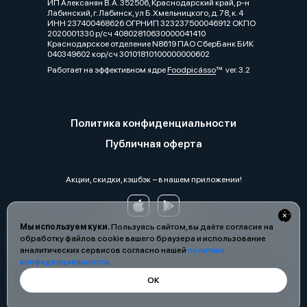
ИП Алексанян В. А. 352506, Краснодарский край, р-н
Лабинский, г. Лабинск, ул Б.Хмельницкого, д. 78, к. 4
ИНН 237400468626 ОГРНИП 323237500046912 ОКПО
2020001330 р/сч 40802810630000041410
Краснодарское отделение N8619 ПАО СберБанк БИК
040349602 кор/сч 30101810100000000602
Работает на эффективном ядре
Foodpicásso
ver. 3.2
Политика конфиденциальности
Публичная оферта
Акции, скидки, кэшбэк − в нашем приложении!
Мы используем куки.
Пользуясь сайтом, вы даёте согласие на
обработку файлов cookie вашего браузера и использование
аналитических сервисов согласно нашей
политике
конфиденциальности
.
ОК