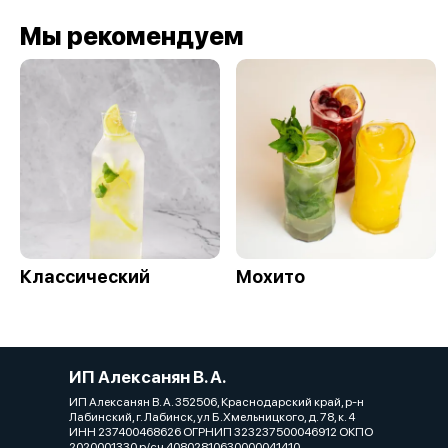
Мы рекомендуем
Классический
Мохито
ИП Алексанян В. А.
ИП Алексанян В. А. 352506, Краснодарский край, р-н
Лабинский, г. Лабинск, ул Б.Хмельницкого, д. 78, к. 4
ИНН 237400468626 ОГРНИП 323237500046912 ОКПО
2020001330 р/сч 40802810630000041410