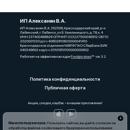
ИП Алексанян В. А.
ИП Алексанян В. А. 352506, Краснодарский край, р-н
Лабинский, г. Лабинск, ул Б.Хмельницкого, д. 78, к. 4
ИНН 237400468626 ОГРНИП 323237500046912 ОКПО
2020001330 р/сч 40802810630000041410
Краснодарское отделение N8619 ПАО СберБанк БИК
040349602 кор/сч 30101810100000000602
Работает на эффективном ядре
Foodpicásso
ver. 3.2
Политика конфиденциальности
Публичная оферта
Акции, скидки, кэшбэк − в нашем приложении!
Мы используем куки.
Пользуясь сайтом, вы даёте согласие на
обработку файлов cookie вашего браузера и использование