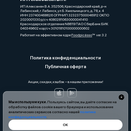
ИП Алексанян В. А. 352506, Краснодарский край, р-н
Лабинский, г. Лабинск, ул Б.Хмельницкого, д. 78, к. 4
ИНН 237400468626 ОГРНИП 323237500046912 ОКПО
2020001330 р/сч 40802810630000041410
Краснодарское отделение N8619 ПАО СберБанк БИК
040349602 кор/сч 30101810100000000602
Работает на эффективном ядре
Foodpicásso
ver. 3.2
Политика конфиденциальности
Публичная оферта
Акции, скидки, кэшбэк − в нашем приложении!
Мы используем куки.
Пользуясь сайтом, вы даёте согласие на
обработку файлов cookie вашего браузера и использование
аналитических сервисов согласно нашей
политике
конфиденциальности
.
ОК