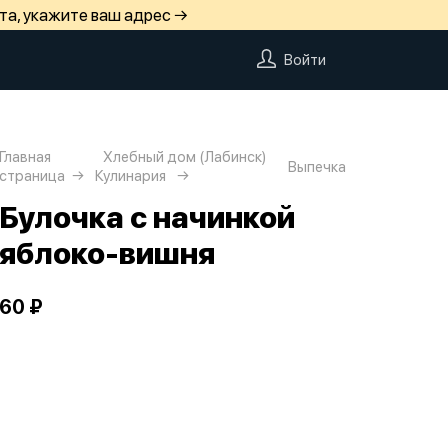
та, укажите ваш адрес →
Войти
Главная
Хлебный дом (Лабинск)
Выпечка
страница
Кулинария
Булочка с начинкой
яблоко-вишня
60 ₽