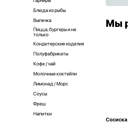
Гарниры
Блюда из рыбы
Выпечка
Мы 
Пицца, бургеры и не
только
Кондитерские изделия
Полуфабрикаты
Кофе / чай
Молочные коктейли
Лимонад / Морс
Соусы
Фреш
Напитки
Сосиска 