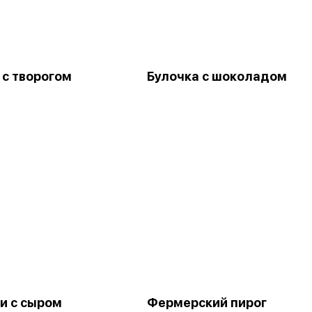
 с творогом
Булочка с шоколадом
и с сыром
Фермерский пирог