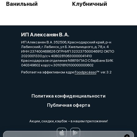
Ванильный
Клубничный
ИП Алексанян В. А.
ИП Алексанян В. А. 352506, Краснодарский край, р-н
Лабинский, г. Лабинск, ул Б.Хмельницкого, д. 78, к. 4
ИНН 237400468626 ОГРНИП 323237500046912 ОКПО
2020001330 р/сч 40802810630000041410
Краснодарское отделение N8619 ПАО СберБанк БИК
040349602 кор/сч 30101810100000000602
Работает на эффективном ядре
Foodpicásso
ver. 3.2
Политика конфиденциальности
Публичная оферта
Акции, скидки, кэшбэк − в нашем приложении!