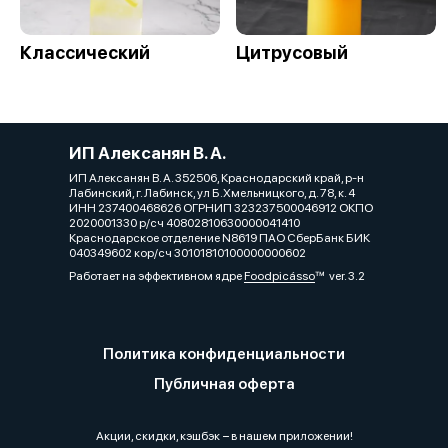
Классический
Цитрусовый
ИП Алексанян В. А.
ИП Алексанян В. А. 352506, Краснодарский край, р-н
Лабинский, г. Лабинск, ул Б.Хмельницкого, д. 78, к. 4
ИНН 237400468626 ОГРНИП 323237500046912 ОКПО
2020001330 р/сч 40802810630000041410
Краснодарское отделение N8619 ПАО СберБанк БИК
040349602 кор/сч 30101810100000000602
Работает на эффективном ядре
Foodpicásso
ver. 3.2
Политика конфиденциальности
Публичная оферта
Акции, скидки, кэшбэк − в нашем приложении!