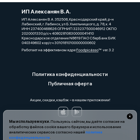
ИП Алексанян В. А.
ИП Алексанян В. А. 352506, Краснодарский край, р-н
Лабинский, г. Лабинск, ул Б.Хмельницкого, д. 78, к. 4
ИНН 237400468626 ОГРНИП 323237500046912 ОКПО
2020001330 р/сч 40802810630000041410
Краснодарское отделение N8619 ПАО СберБанк БИК
040349602 кор/сч 30101810100000000602
Работает на эффективном ядре
Foodpicásso
ver. 3.2
Политика конфиденциальности
Публичная оферта
Акции, скидки, кэшбэк − в нашем приложении!
Мы используем куки.
Пользуясь сайтом, вы даёте согласие на
обработку файлов cookie вашего браузера и использование
аналитических сервисов согласно нашей
политике
конфиденциальности
.