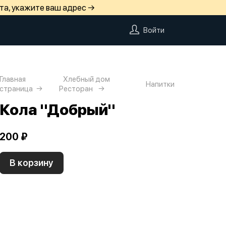
та, укажите ваш адрес →
Войти
Главная
Хлебный дом
Напитки
страница
Ресторан
Кола "Добрый"
200 ₽
В корзину