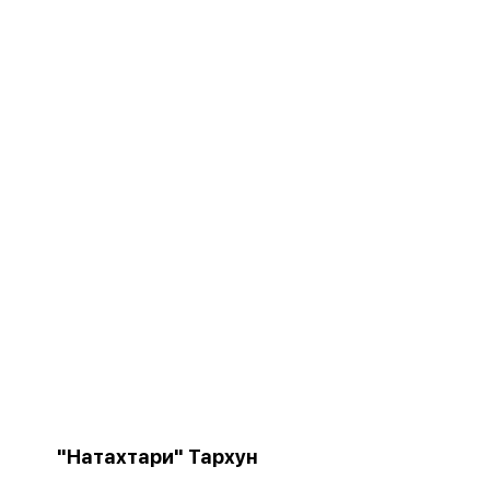
"Натахтари" Тархун