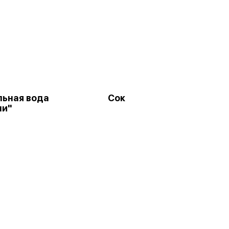
ьная вода
Сок
ми"