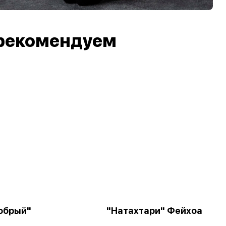
рекомендуем
обрый"
"Натахтари" Фейхоа