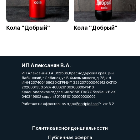
Кола "Добрый"
Кола "Добрый"
ИП Алексанян В. А.
ИП Алексанян В. А. 352506, Краснодарский край, р-н
Лабинский, г. Лабинск, ул Б.Хмельницкого, д. 78, к. 4
ИНН 237400468626 ОГРНИП 323237500046912 ОКПО
2020001330 р/сч 40802810630000041410
Краснодарское отделение N8619 ПАО СберБанк БИК
040349602 кор/сч 30101810100000000602
Работает на эффективном ядре
Foodpicásso
ver. 3.2
Политика конфиденциальности
Публичная оферта