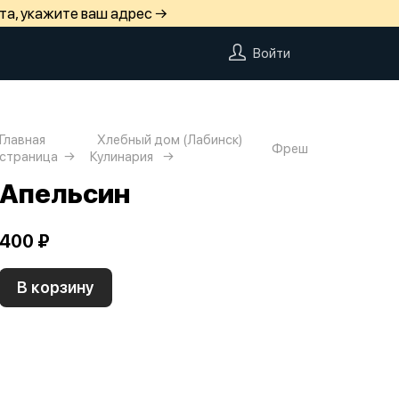
та, укажите ваш адрес →
Войти
Главная
Хлебный дом (Лабинск)
Фреш
страница
Кулинария
Апельсин
400 ₽
В корзину