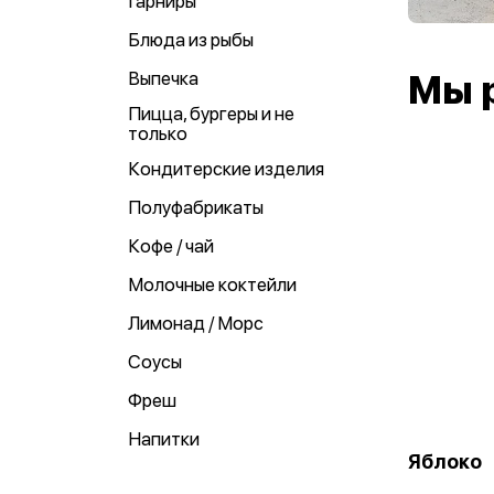
Гарниры
Блюда из рыбы
Выпечка
Мы 
Пицца, бургеры и не
только
Кондитерские изделия
Полуфабрикаты
Кофе / чай
Молочные коктейли
Лимонад / Морс
Соусы
Фреш
Напитки
Яблоко