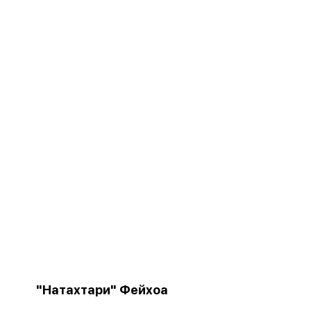
"Натахтари" Фейхоа