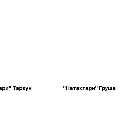
ари" Тархун
"Натахтари" Груша