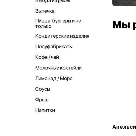
Блюда из рыбы
Выпечка
Пицца, бургеры и не
Мы 
только
Кондитерские изделия
Полуфабрикаты
Кофе / чай
Молочные коктейли
Лимонад / Морс
Соусы
Фреш
Напитки
Апельси