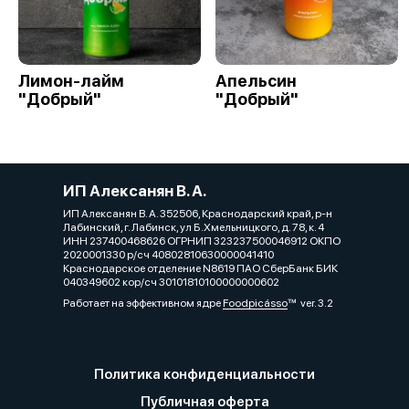
Лимон-лайм
Апельсин
"Добрый"
"Добрый"
ИП Алексанян В. А.
ИП Алексанян В. А. 352506, Краснодарский край, р-н
Лабинский, г. Лабинск, ул Б.Хмельницкого, д. 78, к. 4
ИНН 237400468626 ОГРНИП 323237500046912 ОКПО
2020001330 р/сч 40802810630000041410
Краснодарское отделение N8619 ПАО СберБанк БИК
040349602 кор/сч 30101810100000000602
Работает на эффективном ядре
Foodpicásso
ver. 3.2
Политика конфиденциальности
Публичная оферта