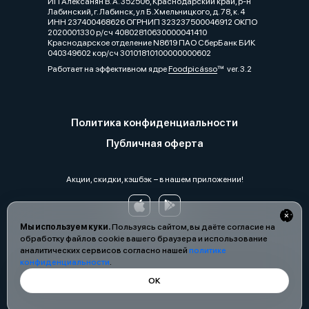
ИП Алексанян В. А. 352506, Краснодарский край, р-н
Лабинский, г. Лабинск, ул Б.Хмельницкого, д. 78, к. 4
ИНН 237400468626 ОГРНИП 323237500046912 ОКПО
2020001330 р/сч 40802810630000041410
Краснодарское отделение N8619 ПАО СберБанк БИК
040349602 кор/сч 30101810100000000602
Работает на эффективном ядре
Foodpicásso
ver. 3.2
Политика конфиденциальности
Публичная оферта
Акции, скидки, кэшбэк − в нашем приложении!
Мы используем куки.
Пользуясь сайтом, вы даёте согласие на
обработку файлов cookie вашего браузера и использование
аналитических сервисов согласно нашей
политике
конфиденциальности
.
ОК