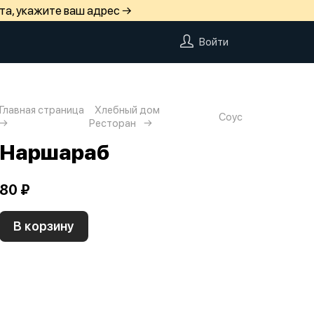
та, укажите ваш адрес →
Войти
Главная страница
Хлебный дом
Соус
Ресторан
Наршараб
80 ₽
В корзину