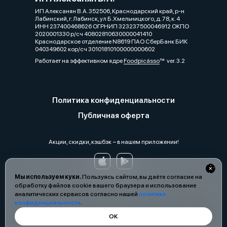
ИП Алексанян В. А. 352506, Краснодарский край, р-н
Лабинский, г. Лабинск, ул Б.Хмельницкого, д. 78, к. 4
ИНН 237400468626 ОГРНИП 323237500046912 ОКПО
2020001330 р/сч 40802810630000041410
Краснодарское отделение N8619 ПАО СберБанк БИК
040349602 кор/сч 30101810100000000602
Работает на эффективном ядре
Foodpicásso
ver. 3.2
Политика конфиденциальности
Публичная оферта
Акции, скидки, кэшбэк − в нашем приложении!
Мы используем куки.
Пользуясь сайтом, вы даёте согласие на
обработку файлов cookie вашего браузера и использование
аналитических сервисов согласно нашей
политике
конфиденциальности
.
ОК