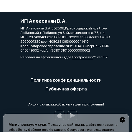
ИП Алексанян В. А.
ИП Алексанян В. А. 352506, Краснодарский край, р-н
Лабинский, г. Лабинск, ул Б.Хмельницкого, д. 78, к. 4
ИНН 237400468626 ОГРНИП 323237500046912 ОКПО
2020001330 р/сч 40802810630000041410
Краснодарское отделение N8619 ПАО СберБанк БИК
040349602 кор/сч 30101810100000000602
Работает на эффективном ядре
Foodpicásso
ver. 3.2
Политика конфиденциальности
Публичная оферта
Акции, скидки, кэшбэк − в нашем приложении!
Мы используем куки.
Пользуясь сайтом, вы даёте согласие на
обработку файлов cookie вашего браузера и использование