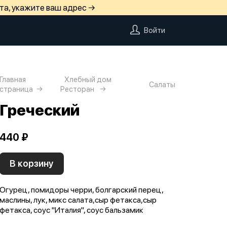
та, укажите ваш адрес →
Войти
Главная
Хлебный дом
Салаты
страница
Ресторан
Греческий
440 ₽
В корзину
Огурец, помидоры черри, болгарский перец,
маслины, лук, микс салата,сыр фетакса,сыр
фетакса, соус "Италия", соус бальзамик