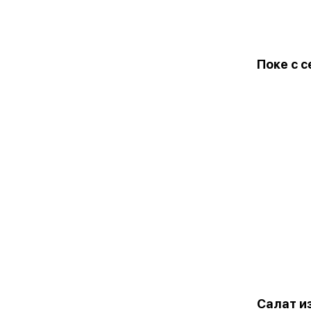
Поке с 
Салат и