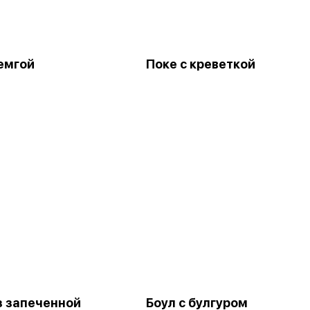
семгой
Поке с креветкой
з запеченной
Боул с булгуром