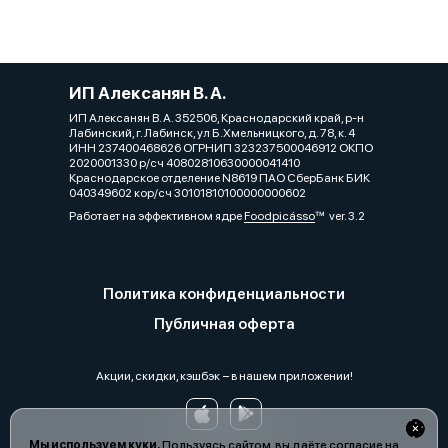
ИП Алексанян В. А.
ИП Алексанян В. А. 352506, Краснодарский край, р-н
Лабинский, г. Лабинск, ул Б.Хмельницкого, д. 78, к. 4
ИНН 237400468626 ОГРНИП 323237500046912 ОКПО
2020001330 р/сч 40802810630000041410
Краснодарское отделение N8619 ПАО СберБанк БИК
040349602 кор/сч 30101810100000000602
Работает на эффективном ядре
Foodpicásso
ver. 3.2
Политика конфиденциальности
Публичная оферта
Акции, скидки, кэшбэк − в нашем приложении!
Мы используем куки.
Пользуясь сайтом, вы даёте согласие на