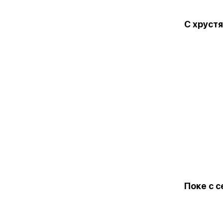
С хруст
Поке с 