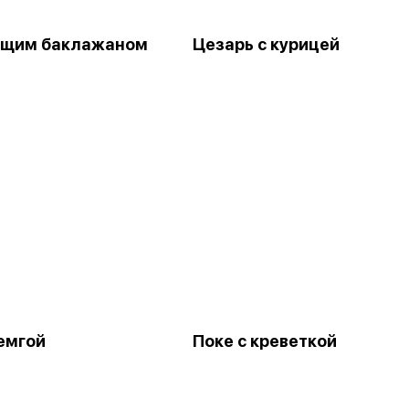
ящим баклажаном
Цезарь с курицей
семгой
Поке с креветкой