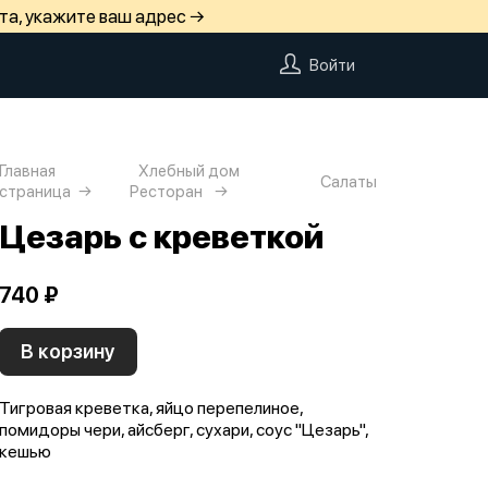
та, укажите ваш адрес →
Войти
Главная
Хлебный дом
Салаты
страница
Ресторан
Цезарь с креветкой
740 ₽
В корзину
Тигровая креветка, яйцо перепелиное,
помидоры чери, айсберг, сухари, соус "Цезарь",
кешью