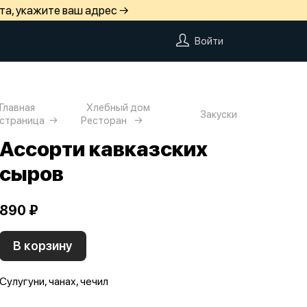
та, укажите ваш адрес →
Войти
Главная
Хлебный дом
Закуски
страница
Ресторан
Ассорти кавказских
сыров
890 ₽
В корзину
Сулугуни, чанах, чечил