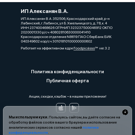
ИП Алексанян В. А.
ИП Алексанян В. А. 352506, Краснодарский край, р-н
Лабинский, г. Лабинск, ул Б.Хмельницкого, д. 78, к. 4
ИНН 237400468626 ОГРНИП 323237500046912 ОКПО
2020001330 р/сч 40802810630000041410
Краснодарское отделение N8619 ПАО СберБанк БИК
040349602 кор/сч 30101810100000000602
Работает на эффективном ядре
Foodpicásso
ver. 3.2
Политика конфиденциальности
Публичная оферта
Акции, скидки, кэшбэк − в нашем приложении!
Мы используем куки.
Пользуясь сайтом, вы даёте согласие на
обработку файлов cookie вашего браузера и использование
аналитических сервисов согласно нашей
политике
конфиденциальности
.