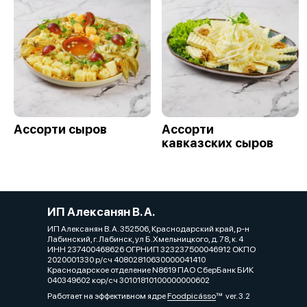
Ассорти сыров
Ассорти
кавказских сыров
ИП Алексанян В. А.
ИП Алексанян В. А. 352506, Краснодарский край, р-н
Лабинский, г. Лабинск, ул Б.Хмельницкого, д. 78, к. 4
ИНН 237400468626 ОГРНИП 323237500046912 ОКПО
2020001330 р/сч 40802810630000041410
Краснодарское отделение N8619 ПАО СберБанк БИК
040349602 кор/сч 30101810100000000602
Работает на эффективном ядре
Foodpicásso
ver. 3.2