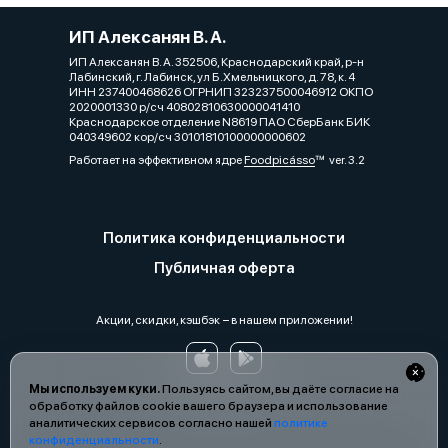
ИП Алексанян В. А.
ИП Алексанян В. А. 352506, Краснодарский край, р-н
Лабинский, г. Лабинск, ул Б.Хмельницкого, д. 78, к. 4
ИНН 237400468626 ОГРНИП 323237500046912 ОКПО
2020001330 р/сч 40802810630000041410
Краснодарское отделение N8619 ПАО СберБанк БИК
040349602 кор/сч 30101810100000000602
Работает на эффективном ядре
Foodpicásso
ver. 3.2
Политика конфиденциальности
Публичная оферта
Акции, скидки, кэшбэк − в нашем приложении!
Мы используем куки.
Пользуясь сайтом, вы даёте согласие на
обработку файлов cookie вашего браузера и использование
аналитических сервисов согласно нашей
политике
конфиденциальности
.