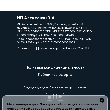
ИП Алексанян В. А.
ИП Алексанян В. А. 352506, Краснодарский край, р-н
Лабинский, г. Лабинск, ул Б.Хмельницкого, д. 78, к. 4
ИНН 237400468626 ОГРНИП 323237500046912 ОКПО
2020001330 р/сч 40802810630000041410
Краснодарское отделение N8619 ПАО СберБанк БИК
040349602 кор/сч 30101810100000000602
Работает на эффективном ядре
Foodpicásso
ver. 3.2
Политика конфиденциальности
Публичная оферта
Акции, скидки, кэшбэк − в нашем приложении!
Мы используем куки.
Пользуясь сайтом, вы даёте согласие на
обработку файлов cookie вашего браузера и использование